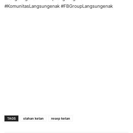
#KomunitasLangsungenak #FBGroupLangsungenak
TAGS
olahan ketan
resep ketan