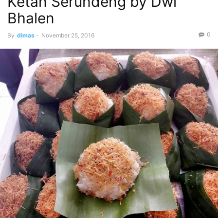
Ketan Serundeng by Dwi
Bhalen
0
By
dimas
-
November 25, 2016