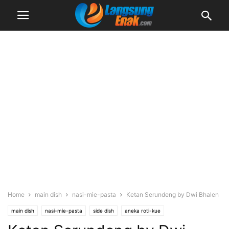
Home
main dish
nasi-mie-pasta
Ketan Serundeng by Dwi Bhalen
main dish
nasi-mie-pasta
side dish
aneka roti-kue