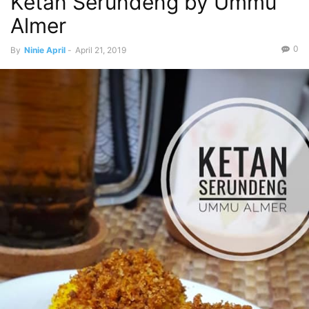
Ketan Serundeng by Ummu
Almer
0
By
Ninie April
-
April 21, 2019