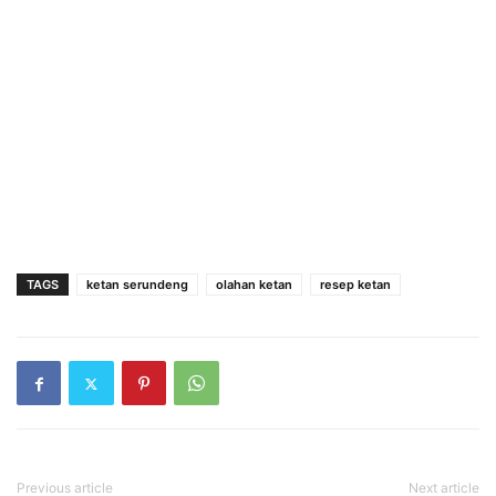
TAGS
ketan serundeng
olahan ketan
resep ketan
Previous article
Next article