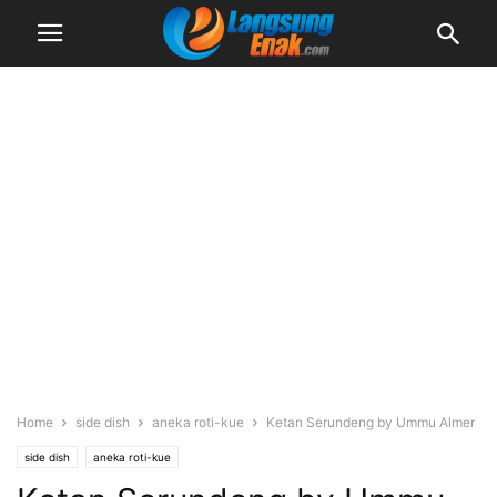
Home
side dish
aneka roti-kue
Ketan Serundeng by Ummu Almer
side dish
aneka roti-kue