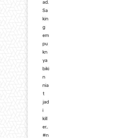
ad.
Sa
kin
g
em
pu
kn
ya
biki
n
nia
t
jad
i
kill
er..
#
n