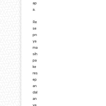
ap
a.
Re
se
pn
ya
ma
sih
pa
ke
res
ep
an
dal
an
ya