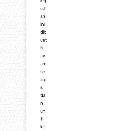
kej
u,h
ari
ini
dib
uat
isi
ay
am
ch
ars
iu
da
n
un
ti
kel