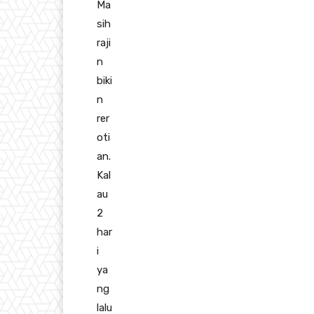
Ma
sih
raji
n
biki
n
rer
oti
an.
Kal
au
2
har
i
ya
ng
lalu