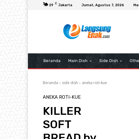
C
29
Jakarta
Jumat, Agustus 7, 2026
Ma
Beranda
Main Dish
Side Dish
Othe
Beranda
side dish
aneka roti-kue
ANEKA ROTI-KUE
KILLER
SOFT
BREAD by