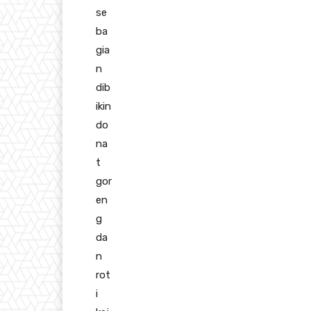
se
ba
gia
n
dib
ikin
do
na
t
gor
en
g
da
n
rot
i