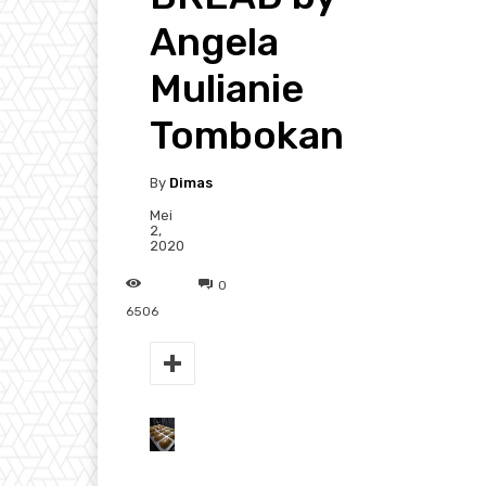
Angela
Mulianie
Tombokan
By
Dimas
Mei
2,
2020
0
6506