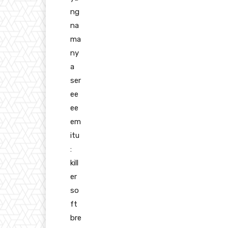
ng
na
ma
ny
a
ser
ee
ee
em
itu
:
kill
er
so
ft
bre