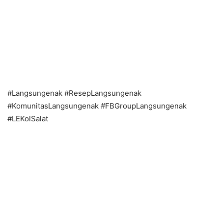
#Langsungenak #ResepLangsungenak
#KomunitasLangsungenak #FBGroupLangsungenak
#LEKolSalat