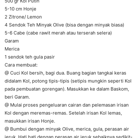
500 gr Kol Putih
5-10 cm Honje
2 Zitrone/ Lemon
4 Sendok Teh Minyak Olive (bisa dengan minyak biasa)
5-6 Cabe (cabe rawit merah atau terserah selera)
Garam
Merica
1 sendok teh gula pasir
Cara membuat:
@ Cuci Kol bersih, bagi dua. Buang bagian tangkai keras
didalam Kol, potong tipis-tipis (setipis mungkin seperti Kol
pada pembuatan gorengan). Masukkan ke dalam Baskom,
beri Garam.
@ Mulai proses pengeluaran cairan dan pelemasan irisan
Kol dengan meremas-remas. Setelah irisan Kol lemas,
masukkan irisan Honje.
@ Bumbui dengan minyak Olive, merica, gula, perasan air
jeruk. Hati hati dengan perasan air jeruk sebaiknya sedikit-