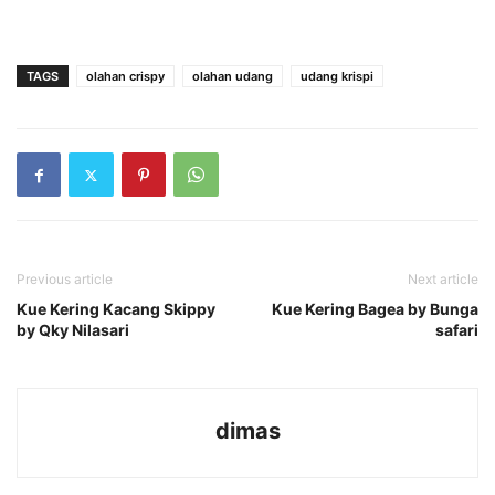
TAGS
olahan crispy
olahan udang
udang krispi
Previous article
Next article
Kue Kering Kacang Skippy
Kue Kering Bagea by Bunga
by Qky Nilasari
safari
dimas