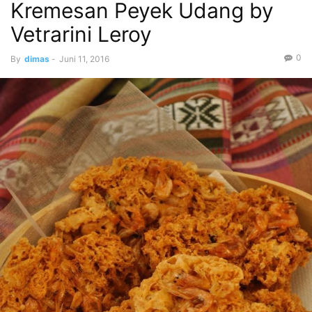
Kremesan Peyek Udang by
Vetrarini Leroy
0
By
dimas
-
Juni 11, 2016