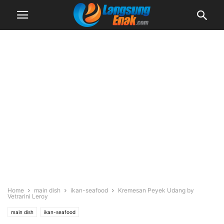
Home
main dish
ikan-seafood
Kremesan Peyek Udang by
Vetrarini Leroy
main dish
ikan-seafood