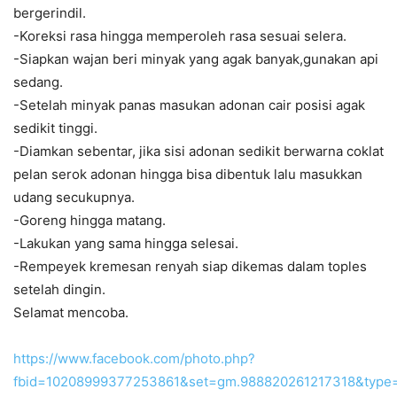
bergerindil.
-Koreksi rasa hingga memperoleh rasa sesuai selera.
-Siapkan wajan beri minyak yang agak banyak,gunakan api
sedang.
-Setelah minyak panas masukan adonan cair posisi agak
sedikit tinggi.
-Diamkan sebentar, jika sisi adonan sedikit berwarna coklat
pelan serok adonan hingga bisa dibentuk lalu masukkan
udang secukupnya.
-Goreng hingga matang.
-Lakukan yang sama hingga selesai.
-Rempeyek kremesan renyah siap dikemas dalam toples
setelah dingin.
Selamat mencoba.
https://www.facebook.com/photo.php?
fbid=10208999377253861&set=gm.988820261217318&type=