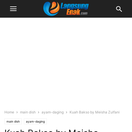
Home
main dish
ayam-daging
Kuah Bakso by Meisha Zulfani
main dish
ayam-daging