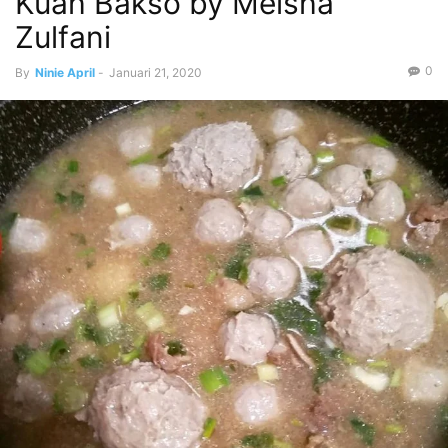
Kuah Bakso by Meisha
Zulfani
0
By
Ninie April
-
Januari 21, 2020