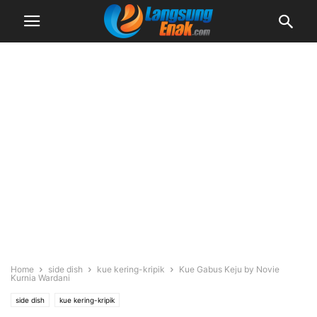
Home
side dish
kue kering-kripik
Kue Gabus Keju by Novie
Kurnia Wardani
side dish
kue kering-kripik