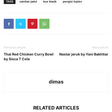
TAGS
camilan jadul
kue klasik
pengisi toples
Previous article
Next article
Thai Red Chicken Curry Bowl
Nastar jeruk by Yani Bakhtiar
by Sisca T Cole
dimas
RELATED ARTICLES