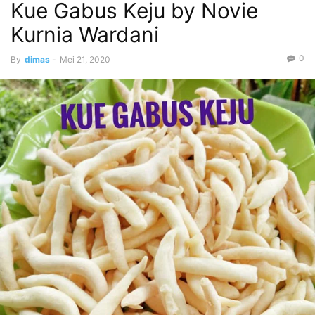
Kue Gabus Keju by Novie
Kurnia Wardani
0
By
dimas
-
Mei 21, 2020