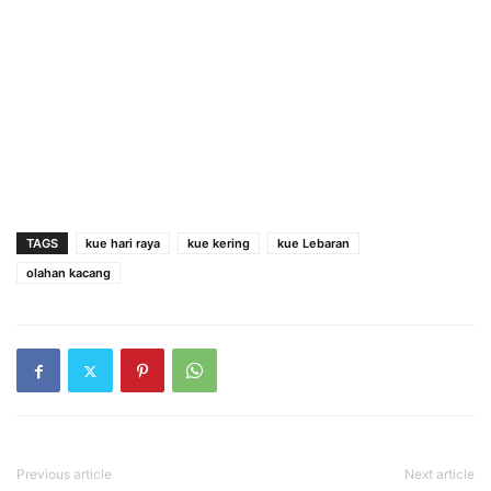
TAGS
kue hari raya
kue kering
kue Lebaran
olahan kacang
Previous article
Next article