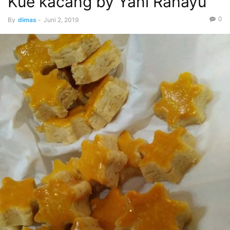
Kue kacang by Yani Rahayu
0
By
dimas
-
Juni 2, 2019