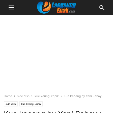
Home
side dish
kue kering-kripik
Kue kacang by Yani Rahayu
side dish
kue kering-kripik