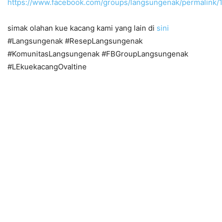
https://www.facebook.com/groups/langsungenak/permalink
simak olahan kue kacang kami yang lain di
sini
#Langsungenak #ResepLangsungenak
#KomunitasLangsungenak #FBGroupLangsungenak
#LEkuekacangOvaltine