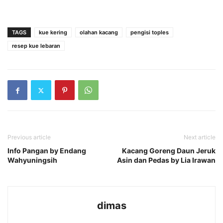
TAGS
kue kering
olahan kacang
pengisi toples
resep kue lebaran
Previous article
Next article
Info Pangan by Endang
Kacang Goreng Daun Jeruk
Wahyuningsih
Asin dan Pedas by Lia Irawan
dimas