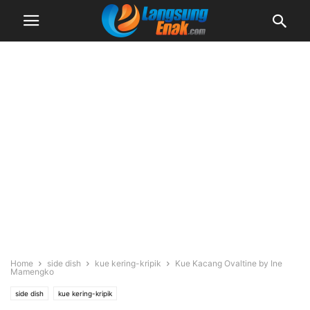
Home
side dish
kue kering-kripik
Kue Kacang Ovaltine by Ine
Mamengko
side dish
kue kering-kripik