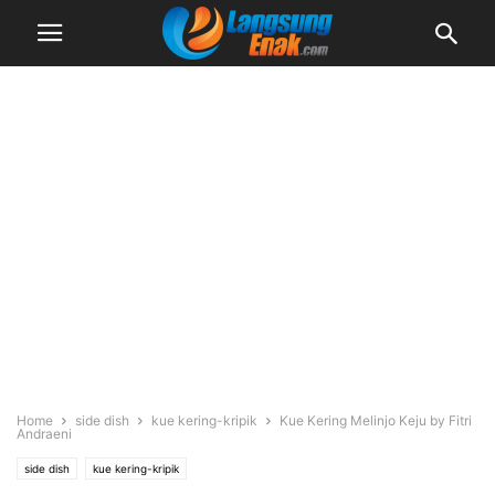
Home
side dish
kue kering-kripik
Kue Kering Melinjo Keju by Fitri
Andraeni
side dish
kue kering-kripik