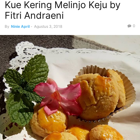
Kue Kering Melinjo Keju by
Fitri Andraeni
0
By
Ninie April
-
Agustus 3, 2018