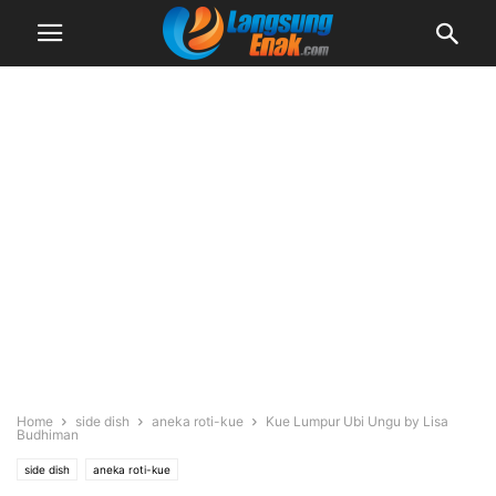
Home
side dish
aneka roti-kue
Kue Lumpur Ubi Ungu by Lisa
Budhiman
side dish
aneka roti-kue