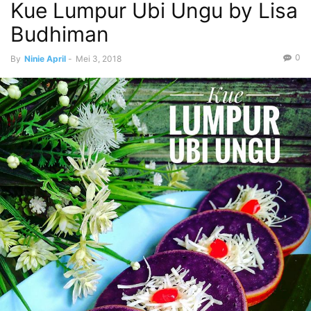
Kue Lumpur Ubi Ungu by Lisa
Budhiman
0
By
Ninie April
-
Mei 3, 2018