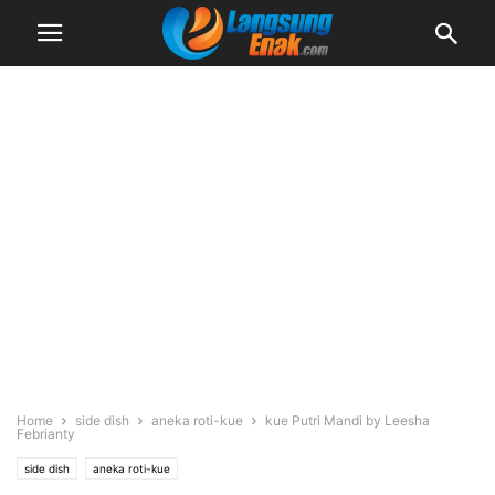
Home
side dish
aneka roti-kue
kue Putri Mandi by Leesha
Febrianty
side dish
aneka roti-kue