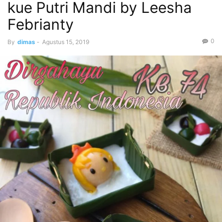
kue Putri Mandi by Leesha
Febrianty
0
By
dimas
-
Agustus 15, 2019