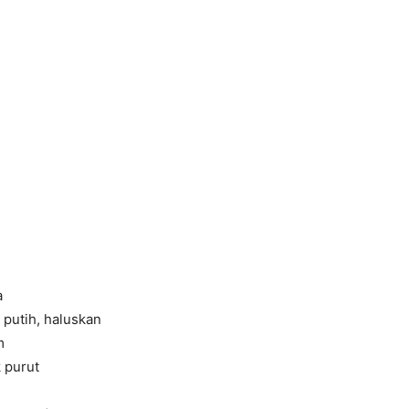
a
putih, haluskan
m
k purut