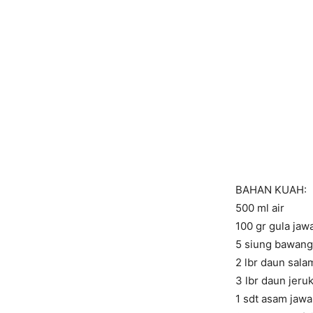
BAHAN KUAH:
500 ml air
100 gr gula jaw
5 siung bawang 
2 lbr daun sala
3 lbr daun jeru
1 sdt asam jawa