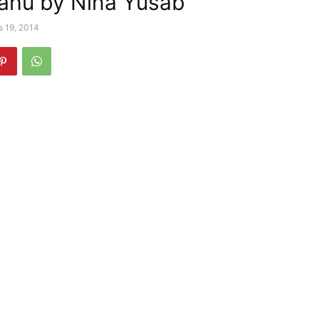
ahu by Nina Yusab
s 19, 2014