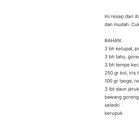
Ini resep dari 
dan mudah. Cuku
BAHAN:
3 bh ketupat, p
3 bh tahu, gor
3 bh tempe kec
250 gr kol, iris t
100 gr taoge, r
3 lbt daun jeruk 
bawang goreng
seledri
kerupuk