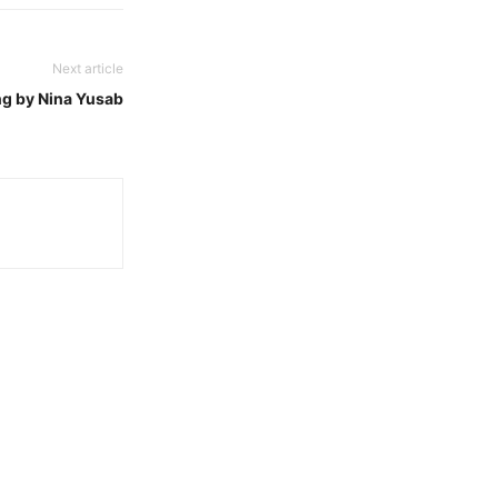
Next article
g by Nina Yusab