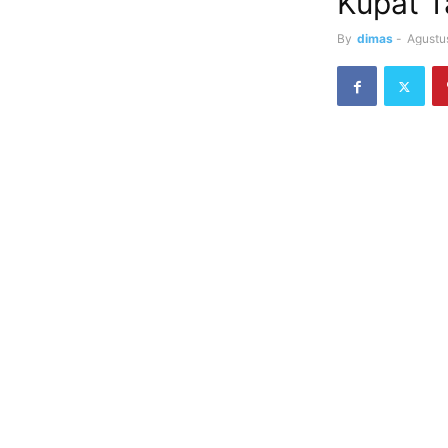
Kupat T
By
dimas
-
Agustu