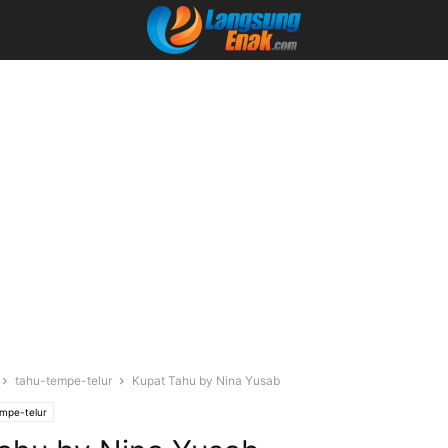
tahu-tempe-telur
Kupat Tahu by Nina Yusab
mpe-telur