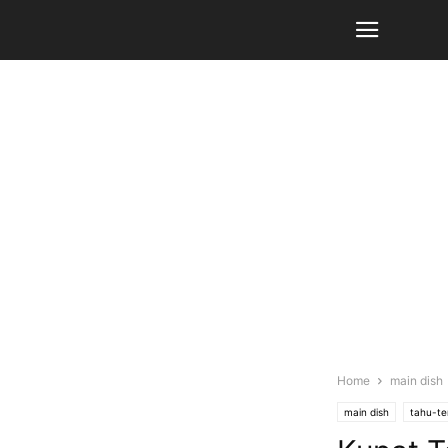
Home
main dish
main dish
tahu-te