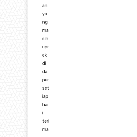
an
ya
ng
ma
sih
upr
ek
di
da
pur
set
iap
har
i
teri
ma