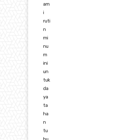
am
i
ruti
n
mi
nu
m
ini
un
tuk
da
ya
ta
ha
n
tu
bu