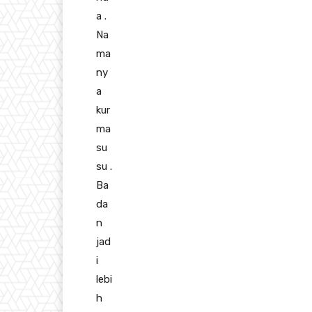
a .
Na
ma
ny
a
kur
ma
su
su .
Ba
da
n
jad
i
lebi
h