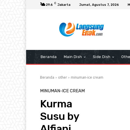
C
29.6
Jakarta
Jumat, Agustus 7, 2026
M
Beranda
Main Dish
Side Dish
Othe
Beranda
other
minuman-ice cream
MINUMAN-ICE CREAM
Kurma
Susu by
Alfiani