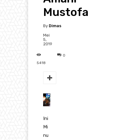
Mustofa
By
Dimas
Mei
5,
2019
0
5418
Ini
Mi
nu