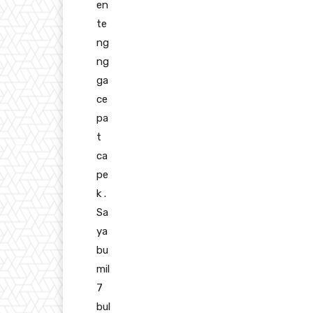
en
te
ng
ng
ga
ce
pa
t
ca
pe
k .
Sa
ya
bu
mil
7
bul