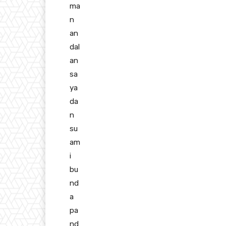
ma
n
an
dal
an
sa
ya
da
n
su
am
i
bu
nd
a
pa
nd