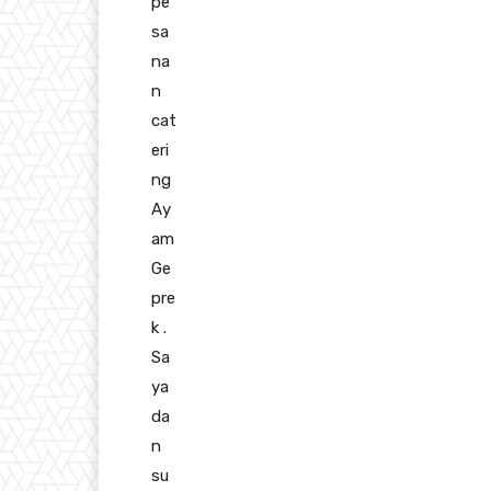
pe
sa
na
n
cat
eri
ng
Ay
am
Ge
pre
k .
Sa
ya
da
n
su