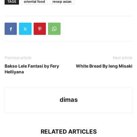
TAGS
oriental food
resep asian
Previous article
Next article
Bakso Lele Fantasi by Fery
White Bread By Ieng Misaki
Helliyana
dimas
RELATED ARTICLES