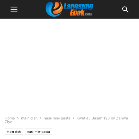
Home
main dish
nasi-mie-pasta
Kwetiau Basah 123 by Zahwa
Ziya
main dish
nasi-mie-pasta