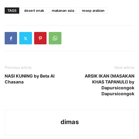
TAGS
desert enak
makanan asia
resep arabian
Previous article
Next article
NASI KUNING by Beta Al
ARSIK IKAN (MASAKAN
Chasana
KHAS TAPANULI) by
Dapursicongok
Dapursicongok
dimas