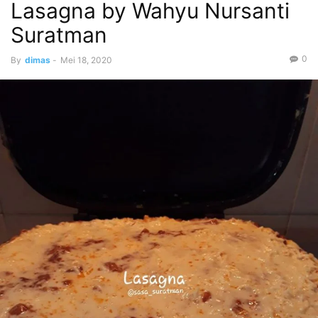
Lasagna by Wahyu Nursanti
Suratman
0
By
dimas
-
Mei 18, 2020