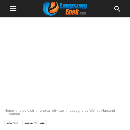
Home
side dish
aneka roti-kue
Lasagna by Wahyu Nursanti
Suratman
side dish
aneka roti-kue