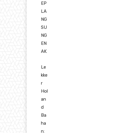
EP
LA
NG
SU
NG
EN
AK
Le
kke
r
Hol
an
d
Ba
ha
n: