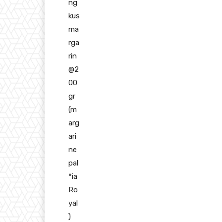
ng
kus
ma
rga
rin
@2
00
gr
(m
arg
ari
ne
pal
*ia
Ro
yal
)