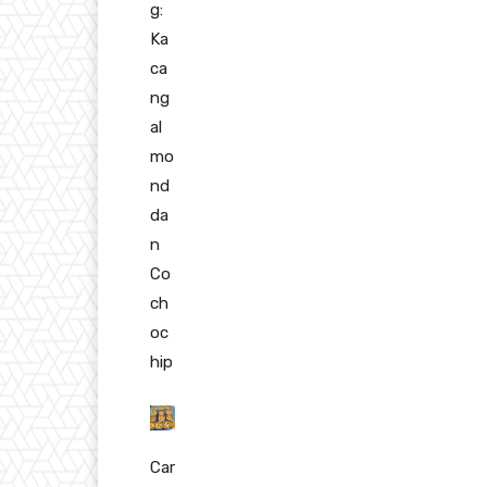
g:
Ka
ca
ng
al
mo
nd
da
n
Co
ch
oc
hip
Car