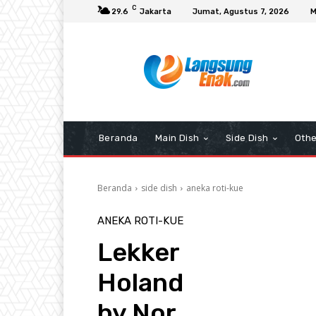
C
29.6
Jakarta
Jumat, Agustus 7, 2026
M
Beranda
Main Dish
Side Dish
Othe
Beranda
side dish
aneka roti-kue
ANEKA ROTI-KUE
Lekker
Holand
by Nor