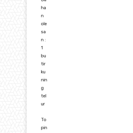
ha
n
ole
sa
n :
1
bu
tir
ku
nin
g
tel
ur
To
pin