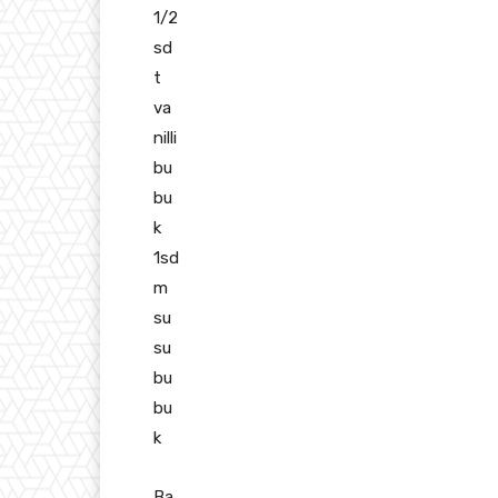
1/2
sd
t
va
nilli
bu
bu
k
1sd
m
su
su
bu
bu
k
Ba