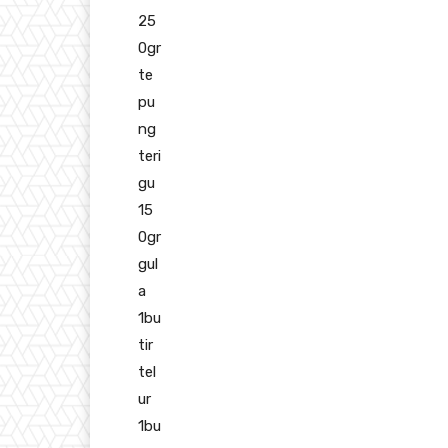
25
0gr
te
pu
ng
teri
gu
15
0gr
gul
a
1bu
tir
tel
ur
1bu