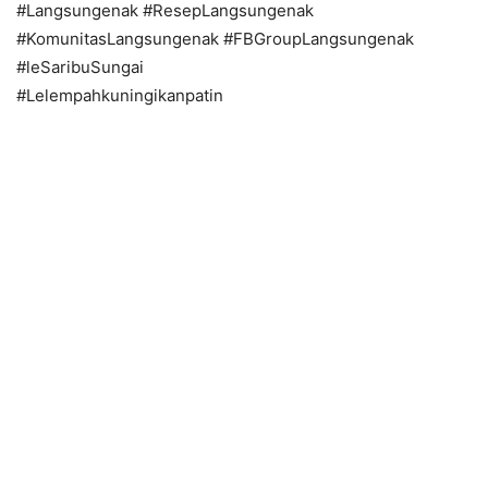
#Langsungenak #ResepLangsungenak
#KomunitasLangsungenak #FBGroupLangsungenak
#leSaribuSungai
#Lelempahkuningikanpatin