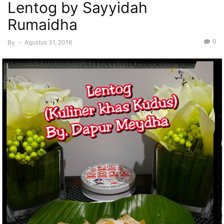
Lentog by Sayyidah
Rumaidha
0
By
-
Agustus 31, 2016