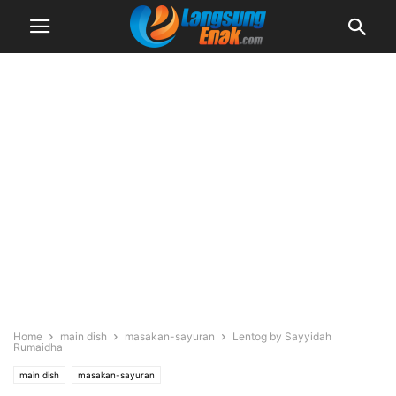
Home
main dish
masakan-sayuran
Lentog by Sayyidah
Rumaidha
main dish
masakan-sayuran