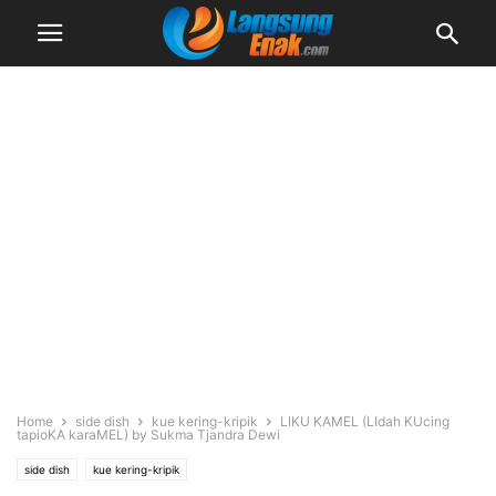
Home
side dish
kue kering-kripik
LIKU KAMEL (LIdah KUcing
tapioKA karaMEL) by Sukma Tjandra Dewi
side dish
kue kering-kripik