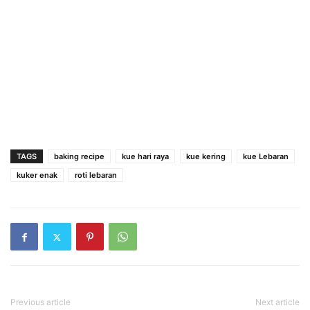
TAGS
baking recipe
kue hari raya
kue kering
kue Lebaran
kuker enak
roti lebaran
Previous article
Next article