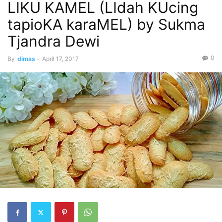
LIKU KAMEL (LIdah KUcing
tapioKA karaMEL) by Sukma
Tjandra Dewi
0
By
dimas
-
April 17, 2017