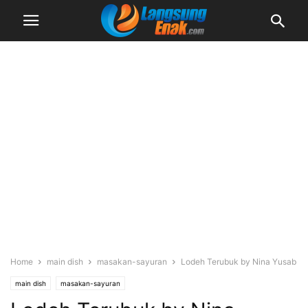
Home
main dish
masakan-sayuran
Lodeh Terubuk by Nina Yusab
main dish
masakan-sayuran