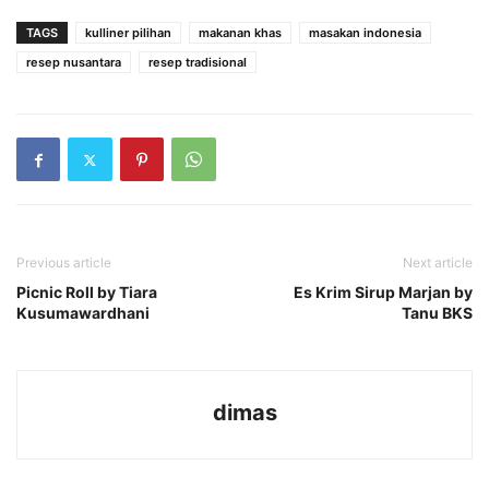
TAGS
kulliner pilihan
makanan khas
masakan indonesia
resep nusantara
resep tradisional
Previous article
Next article
Picnic Roll by Tiara
Es Krim Sirup Marjan by
Kusumawardhani
Tanu BKS
dimas