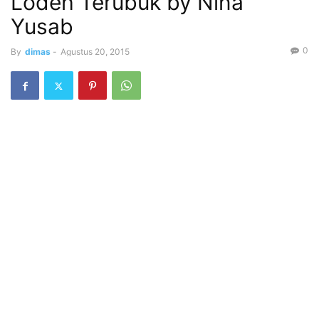
Lodeh Terubuk by Nina
Yusab
0
By
dimas
-
Agustus 20, 2015