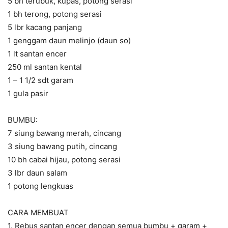
5 bh terubuk, kupas, potong serasi
1 bh terong, potong serasi
5 lbr kacang panjang
1 genggam daun melinjo (daun so)
1 lt santan encer
250 ml santan kental
1 – 1 1/2 sdt garam
1 gula pasir
BUMBU:
7 siung bawang merah, cincang
3 siung bawang putih, cincang
10 bh cabai hijau, potong serasi
3 lbr daun salam
1 potong lengkuas
CARA MEMBUAT
1. Rebus santan encer dengan semua bumbu + garam +