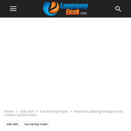
Home
side dish
kue kering-kripik
Macaron pelangi dengan isian
russian buttercream
side dish
kue kering-kripik