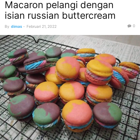
Macaron pelangi dengan
isian russian buttercream
0
By
dimas
-
Februari 21, 2022