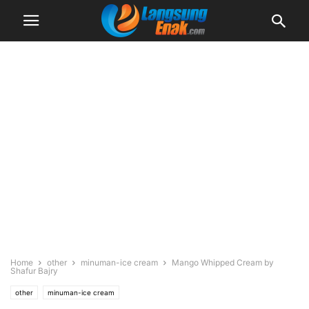
Home
other
minuman-ice cream
Mango Whipped Cream by
Shafur Bajry
other
minuman-ice cream