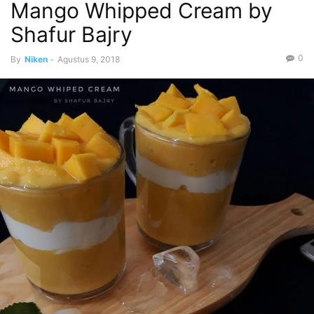
Mango Whipped Cream by
Shafur Bajry
0
By
Niken
-
Agustus 9, 2018