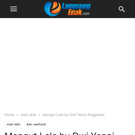
Home
main dish
Mangut Lele by Dwi Yenni Anggraeni
main dish
ikan-seafood