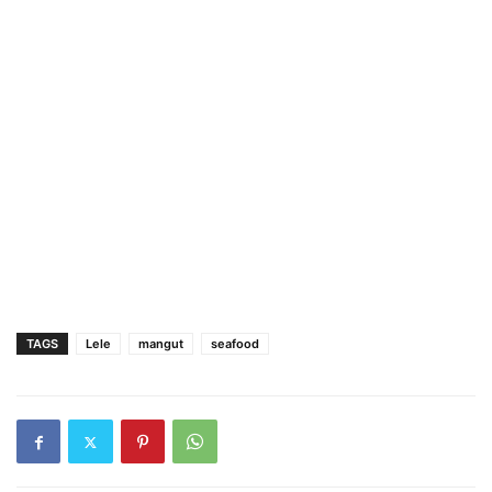
TAGS
Lele
mangut
seafood