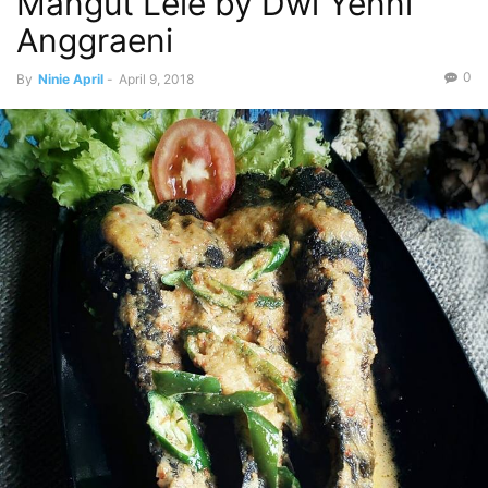
Mangut Lele by Dwi Yenni
Anggraeni
0
By
Ninie April
-
April 9, 2018