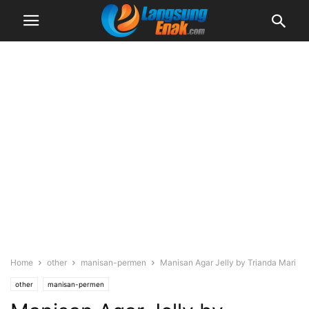
Home
other
manisan-permen
Manisan Agar Jelly by Trianda Mari
other
manisan-permen