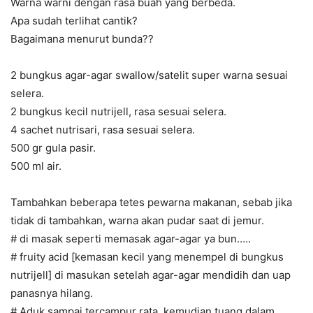
Warna warni dengan rasa buah yang berbeda.
Apa sudah terlihat cantik?
Bagaimana menurut bunda??
2 bungkus agar-agar swallow/satelit super warna sesuai
selera.
2 bungkus kecil nutrijell, rasa sesuai selera.
4 sachet nutrisari, rasa sesuai selera.
500 gr gula pasir.
500 ml air.
Tambahkan beberapa tetes pewarna makanan, sebab jika
tidak di tambahkan, warna akan pudar saat di jemur.
# di masak seperti memasak agar-agar ya bun…..
# fruity acid [kemasan kecil yang menempel di bungkus
nutrijell] di masukan setelah agar-agar mendidih dan uap
panasnya hilang.
# Aduk sampai tercampur rata, kemudian tuang dalam