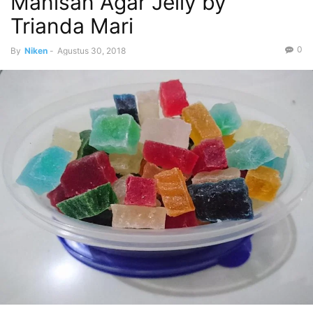
Manisan Agar Jelly by
Trianda Mari
0
By
Niken
-
Agustus 30, 2018