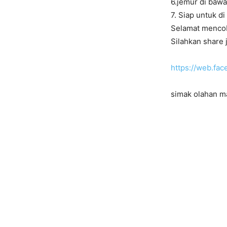
6.jemur di bawa
7. Siap untuk d
Selamat menco
Silahkan share j
https://web.f
simak olahan m