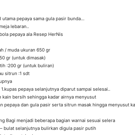
 utama pepaya sama gula pasir bunda…
eja lebaran..
 bola pepaya ala Resep HerNis
ah / muda ukuran 650 gr
250 gr (untuk dimasak)
tih :200 gr (untuk buliran)
au sitrun :1 sdt
upnya
1.kupas pepaya selanjutnya diparut sampai selesai..
n kain bersih sehingga kadar airnya menyusut
n pepaya dan gula pasir serta sitrun masak hingga menyusut ka
ng Bagi menjadi beberapa bagian warnai sesuai selera
– bulat selanjutnya bulirkan digula pasir putih