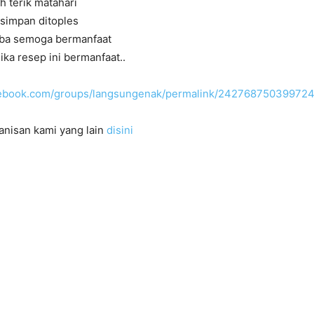
h terik matahari
i simpan ditoples
ba semoga bermanfaat
ika resep ini bermanfaat..
acebook.com/groups/langsungenak/permalink/242768750399724
anisan kami yang lain
disini