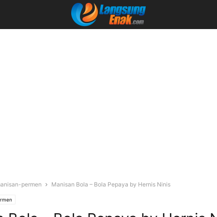
anisan-permen
Manisan Bola – Bola Pepaya by Hernis Ninis
ermen