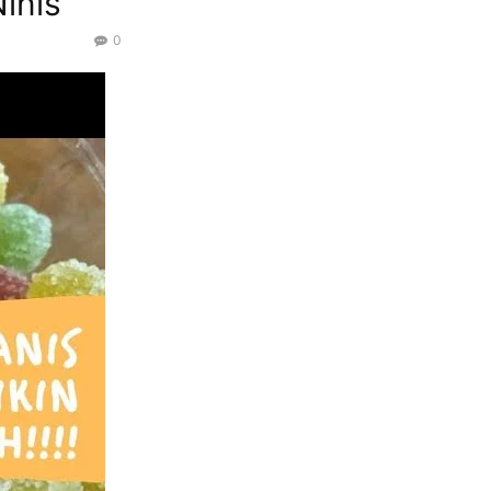
inis
0