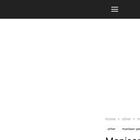
Home
other
m
other
manisan-p