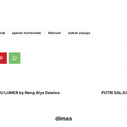
anak
jajanan homemade
Manisan
olahan pepaya
U LUMER by Neng Alya Dewina
PUTRI SALJU
dimas