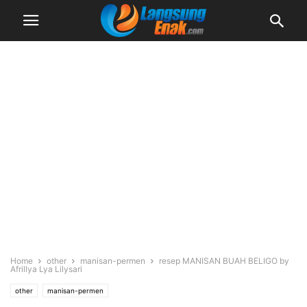
Home
other
manisan-permen
resep MANISAN BUAH BELIGO by
Afrillya Lya Lilysari
other
manisan-permen