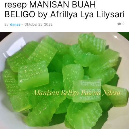
resep MANISAN BUAH
BELIGO by Afrillya Lya Lilysari
0
By
dimas
-
Oktober 25, 2022