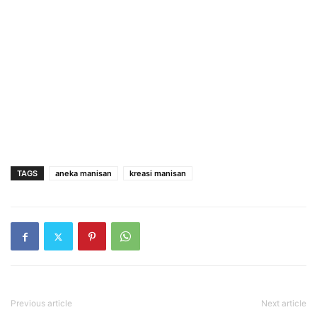
TAGS
aneka manisan
kreasi manisan
Previous article
Next article