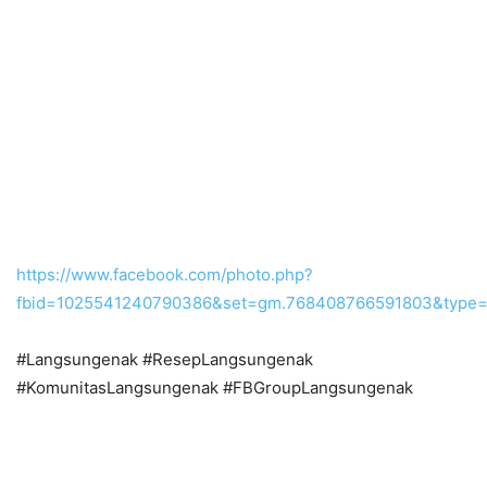
https://www.facebook.com/photo.php?
fbid=1025541240790386&set=gm.768408766591803&type=
#Langsungenak #ResepLangsungenak
#KomunitasLangsungenak #FBGroupLangsungenak