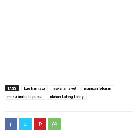
TAGS
kue hari raya
makanan awet
manisan lebaran
menu berbuka puasa
olahan kolang kaling