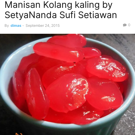
Manisan Kolang kaling by
SetyaNanda Sufi Setiawan
0
By
dimas
-
September 24, 2015