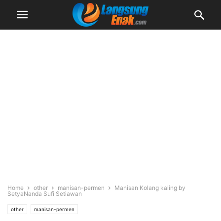
Home
other
manisan-permen
Manisan Kolang kaling by
SetyaNanda Sufi Setiawan
other
manisan-permen