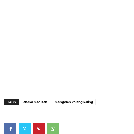
TAGS
aneka manisan
mengolah kolang kaling