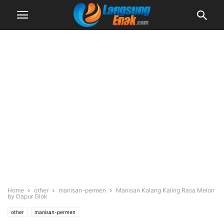
Home
other
manisan-permen
Manisan Kolang Kaling Rasa Melon
by Dapur Giok
other
manisan-permen