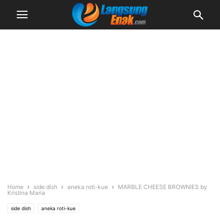
Home
side dish
aneka roti-kue
MARBLE CHEESE BROWNIES by
Kristina Maria
side dish
aneka roti-kue