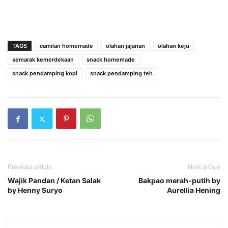
TAGS
camilan homemade
olahan jajanan
olahan keju
semarak kemerdekaan
snack homemade
snack pendamping kopi
snack pendamping teh
Previous article
Next article
Wajik Pandan / Ketan Salak
Bakpao merah-putih by
by Henny Suryo
Aurellia Hening