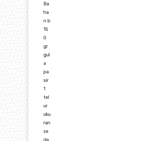
Ba
ha
n b
15
0
gr
gul
a
pa
sir
1
tel
ur
uku
ran
se
da