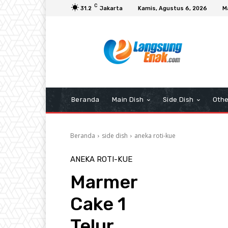
C
31.2
Jakarta
Kamis, Agustus 6, 2026
M
Beranda
Main Dish
Side Dish
Othe
Beranda
side dish
aneka roti-kue
ANEKA ROTI-KUE
Marmer
Cake 1
Telur