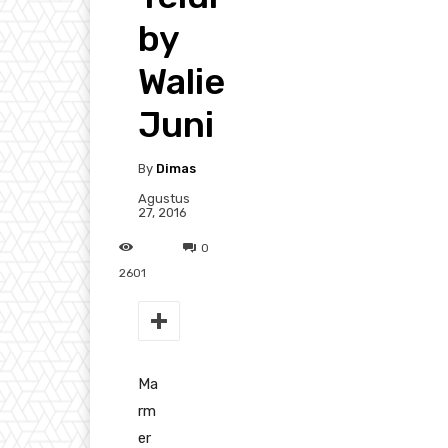
by
Walie
Juni
By
Dimas
Agustus
27, 2016
0
2601
Ma
rm
er