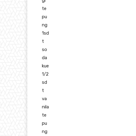
gr
te
pu
ng
1sd
t
so
da
kue
1/2
sd
t
va
nila
te
pu
ng