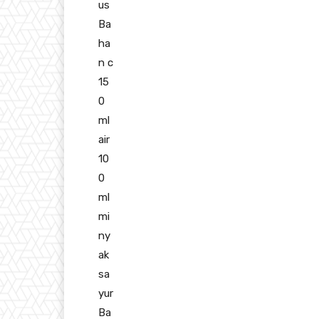
us
Ba
ha
n c
15
0
ml
air
10
0
ml
mi
ny
ak
sa
yur
Ba