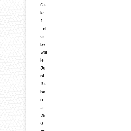
Ca
ke
1
Tel
ur
by
Wal
ie
Ju
ni
Ba
ha
n
a:
25
0