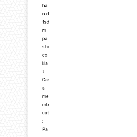
ha
n d
1sd
m
pa
sta
co
kla
t
Car
a
me
mb
uat
:
Pa