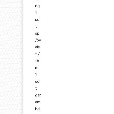
ng
1
sd
t
sp
/ov
ale
t /
tb
m
1
sd
t
gar
am
hal