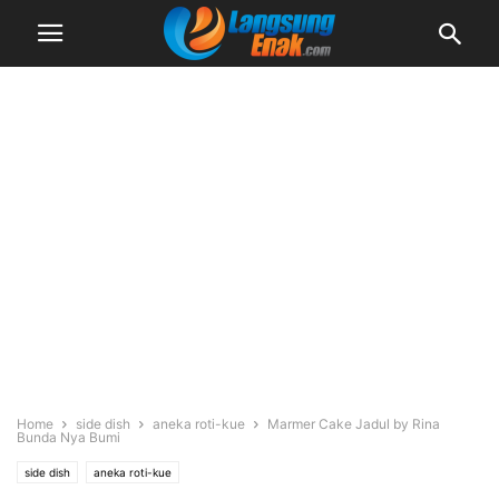
Home
side dish
aneka roti-kue
Marmer Cake Jadul by Rina
Bunda Nya Bumi
side dish
aneka roti-kue