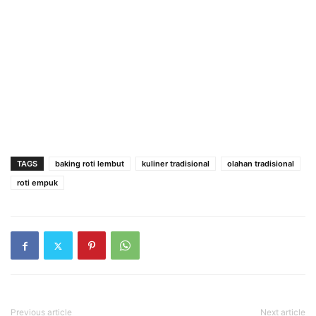
TAGS
baking roti lembut
kuliner tradisional
olahan tradisional
roti empuk
Previous article
Next article