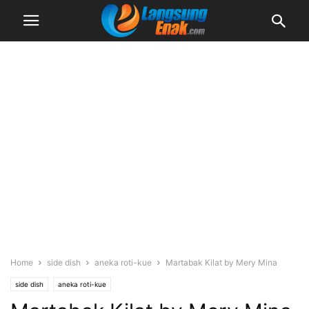
Home
side dish
aneka roti-kue
Martabak Kilat by Mery Mina
side dish
aneka roti-kue