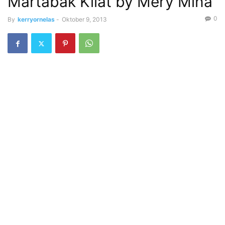
Martabak Kilat by Mery Mina
0
By
kerryornelas
-
Oktober 9, 2013