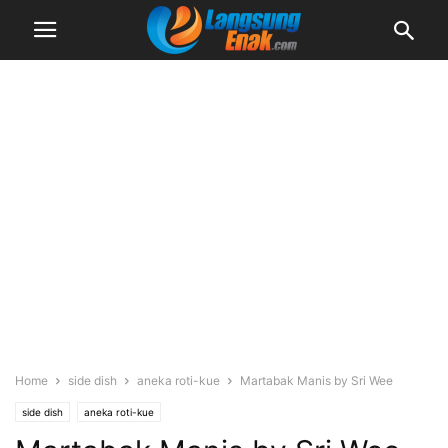
Home
side dish
aneka roti-kue
Martabak Manis by Sri Wee
side dish
aneka roti-kue