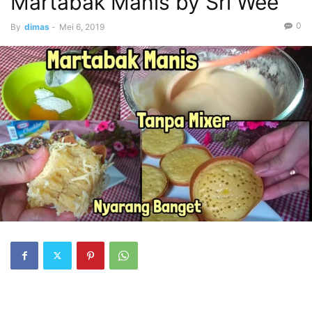
Martabak Manis by Sri Wee
0
By
dimas
-
Mei 6, 2019