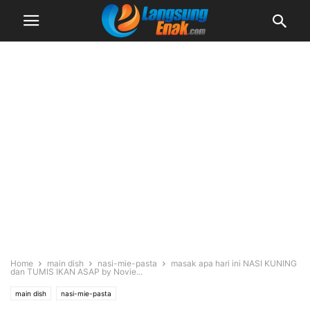
Home
main dish
nasi-mie-pasta
masak apa hari ini NASI KUNING
dan TUMIS IKAN ASAP by Novie...
main dish
nasi-mie-pasta