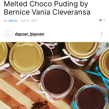
Melted Choco Puding by
Bernice Vania Cleveransa
0
By
dimas
-
Juli 22, 2017