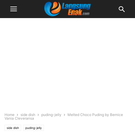
Home
side dish
puding-jelly
Melted Choco Puding by Bernice
Vania Cleveransa
side dish
puding-jelly