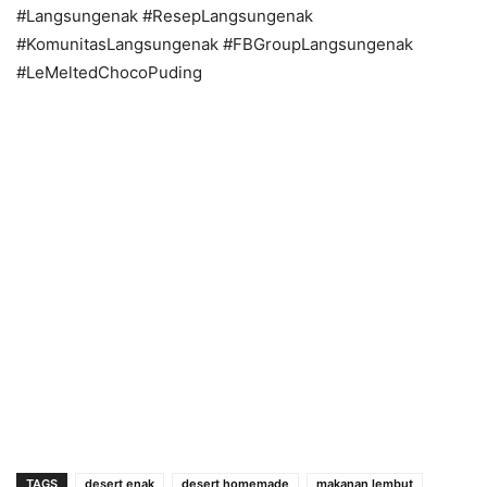
#Langsungenak #ResepLangsungenak
#KomunitasLangsungenak #FBGroupLangsungenak
#LeMeltedChocoPuding
TAGS
desert enak
desert homemade
makanan lembut