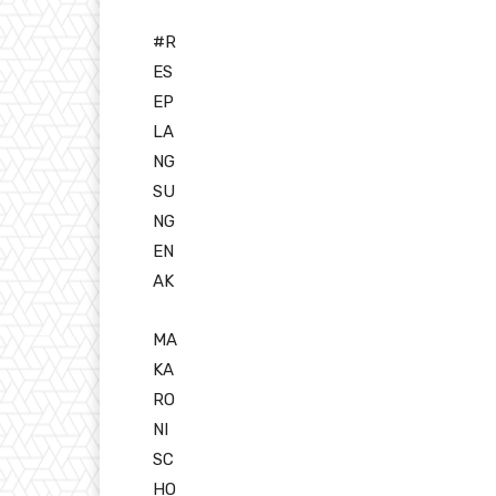
#R
ES
EP
LA
NG
SU
NG
EN
AK
MA
KA
RO
NI
SC
HO