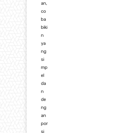
an,
co
ba
biki
n
ya
ng
si
mp
el
da
n
de
ng
an
por
si