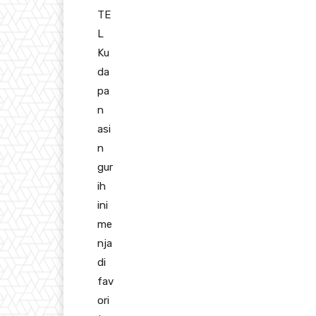
TE
L
Ku
da
pa
n
asi
n
gur
ih
ini
me
nja
di
fav
ori