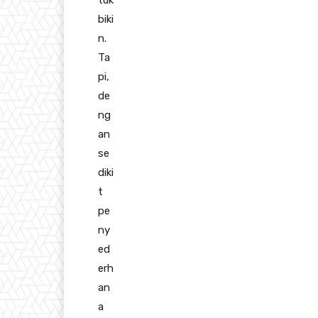
biki
n.
Ta
pi,
de
ng
an
se
diki
t
pe
ny
ed
erh
an
a