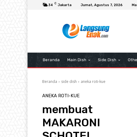
C
34
Jakarta
Jumat, Agustus 7, 2026
Ma
Beranda
Main Dish
Side Dish
Othe
Beranda
side dish
aneka roti-kue
ANEKA ROTI-KUE
membuat
MAKARONI
SCHOTEL