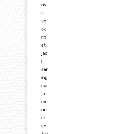
ny
a
ag
ak
rib
et,
jad
i
ser
ing
ma
ju
mu
nd
ur
un
tuk