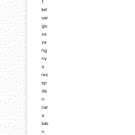
t
kel
uar
ga,
sa
ya
ng
ny
a
res
ep
da
n
car
a
biki
n