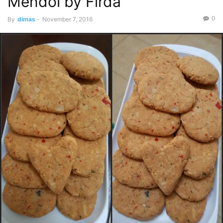
Mendol by Firda
0
By
dimas
-
November 7, 2016