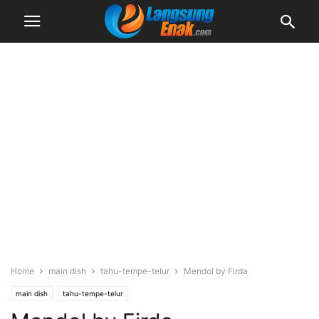
Home
main dish
tahu-tempe-telur
Mendol by Firda
main dish
tahu-tempe-telur