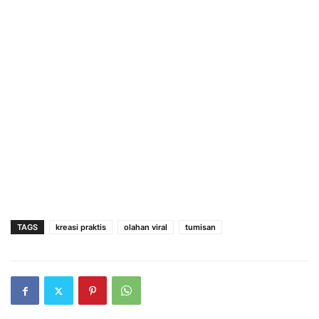
TAGS
kreasi praktis
olahan viral
tumisan