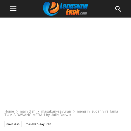
Home
main dish
masakan-sayuran
menu ini sudah viral lama
TUMIS BAWANG MERAH by Julie Darwis
main dish
masakan-sayuran