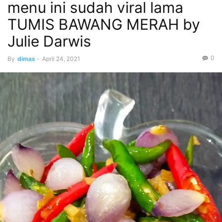
menu ini sudah viral lama
TUMIS BAWANG MERAH by
Julie Darwis
0
By
dimas
-
April 24, 2021