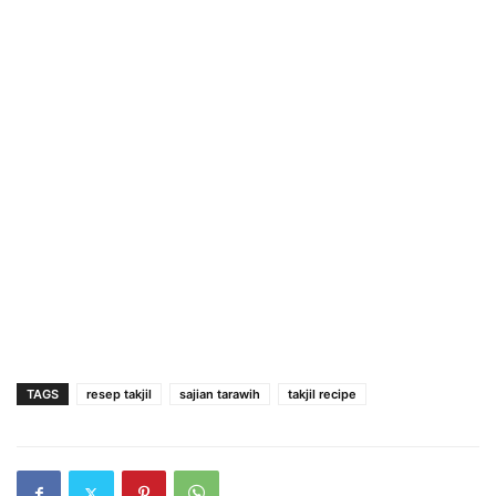
TAGS
resep takjil
sajian tarawih
takjil recipe