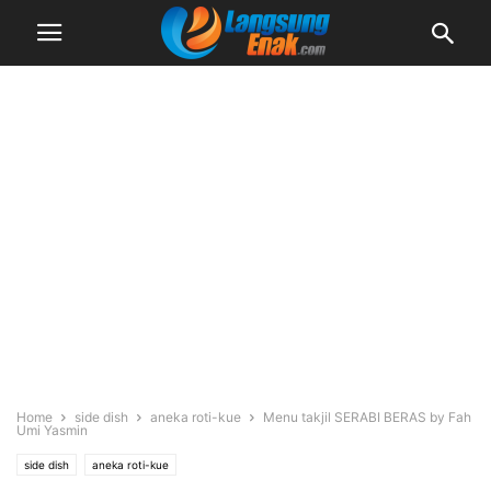
Home
side dish
aneka roti-kue
Menu takjil SERABI BERAS by Fah
Umi Yasmin
side dish
aneka roti-kue