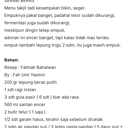
SERABI BERAS
Menu takjil tadi kesampaian bikin, seger.
Empuknya pakai banget, padahal telor sudah dikurangi,
fermentasi juga sudah dikurangi,
meskipun dingin tetep empuk.
adonan ini encer banget, tapi kalau tidak mau terlalu
empuk tambahi tepung trigu 2 sdm, itu juga masih empuk.
Bahan:
Resep : Fatmah Bahalwan
By : Fah Umi Yasmin
200 gr tepung beras putih
1 sdt ragi instan
3 sdt gula pasir { 6 sdt } biar ada rasa
560 ml santan encer
2 butir telur { 1 saja }
1/2 sdt garam halus, terahir saja sebelum dicetak
2 sdm air pandan suji / 3 tetes pasta pandan { 5 daun suji +