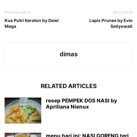
Previous article
Next article
Kue Putri Keraton by Dewi
Lapis Prunes by Evie
Mega
Setiyowati
dimas
RELATED ARTICLES
resep PEMPEK DOS NASI by
Apriliana Nienux
menu hari ini: NASI GORENG teri