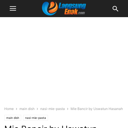
Home
main dish
nasi-mie-pasta
Mie Bancir by Uswatun Hasanah
main dish
nasi-mie-pasta