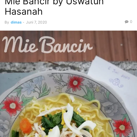
Mie Bancir by Uswatun
Hasanah
0
By
dimas
-
Juni 7, 2020