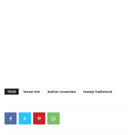
TAGS
kreasi mie
kuliner nusantara
reasep tradisional