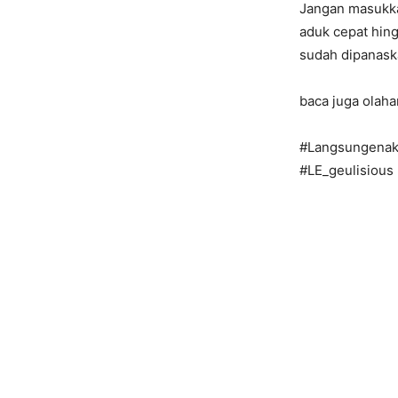
Jangan masukka
aduk cepat hin
sudah dipanaska
baca juga olaha
#Langsungenak
#LE_geulisious