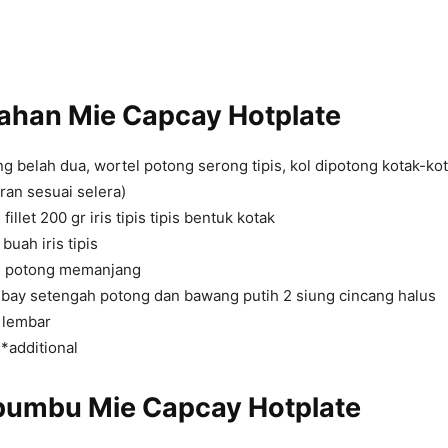
bahan
Mie Capcay Hotplate
g belah dua, wortel potong serong tipis, kol dipotong kotak-ko
ran sesuai selera)
illet 200 gr iris tipis tipis bentuk kotak
buah iris tipis
au potong memanjang
ay setengah potong dan bawang putih 2 siung cincang halus
 lembar
 *additional
bumbu
Mie Capcay Hotplate