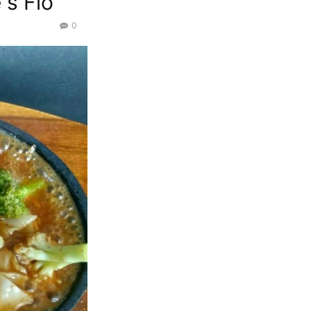
 s Flo
0