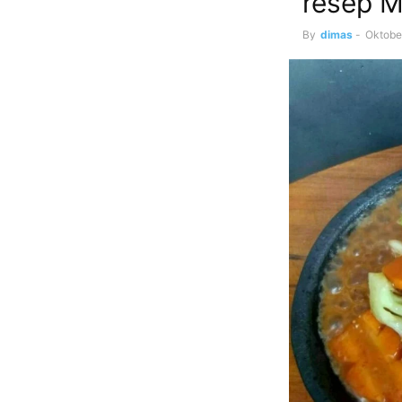
resep M
By
dimas
-
Oktobe