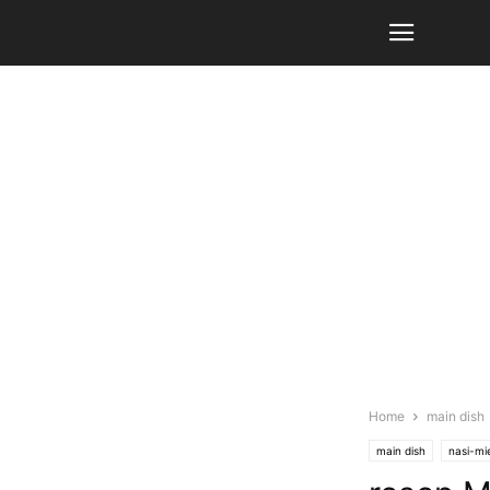
Home
main dish
main dish
nasi-mi