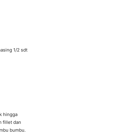
asing 1/2 sdt
k hingga
fillet dan
bumbu bumbu.