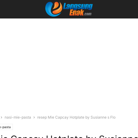
nasi-mie-pasta
resep Mie Capcay Hotplate by Susianne s Flo
e-pasta