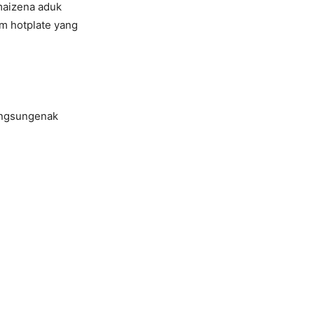
maizena aduk
m hotplate yang
ngsungenak