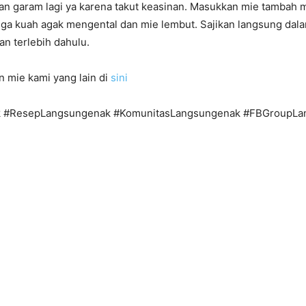
n garam lagi ya karena takut keasinan. Masukkan mie tambah 
gga kuah agak mengental dan mie lembut. Sajikan langsung dala
n terlebih dahulu.
n mie kami yang lain di
sini
 #ResepLangsungenak #KomunitasLangsungenak #FBGroupLa