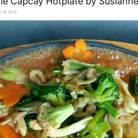
ie Capcay Hotplate by Susianne
r 18, 2016