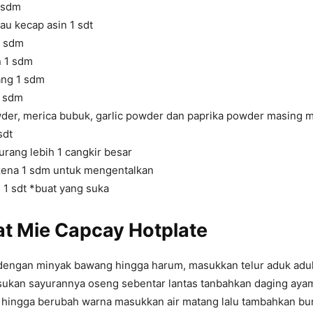
 sdm
au kecap asin 1 sdt
1 sdm
n 1 sdm
ng 1 sdm
2 sdm
er, merica bubuk, garlic powder dan paprika powder masing m
sdt
urang lebih 1 cangkir besar
ena 1 sdm untuk mengentalkan
 1 sdt *buat yang suka
at Mie Capcay Hotplate
engan minyak bawang hingga harum, masukkan telur aduk adu
ukan sayurannya oseng sebentar lantas tanbahkan daging ayam 
i hingga berubah warna masukkan air matang lalu tambahkan 