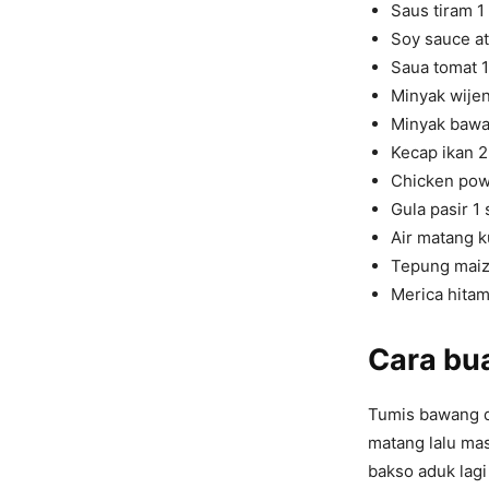
Saus tiram 1
Soy sauce at
Saua tomat 
Minyak wije
Minyak bawa
Kecap ikan 
Chicken powd
Gula pasir 1 
Air matang k
Tepung maiz
Merica hitam
Cara bu
Tumis bawang d
matang lalu mas
bakso aduk lag