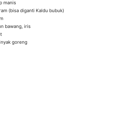
p manis
iram (bisa diganti Kaldu bubuk)
am
n bawang, iris
t
inyak goreng