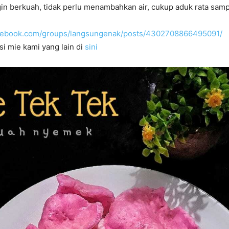
ngin berkuah, tidak perlu menambahkan air, cukup aduk rata samp
acebook.com/groups/langsungenak/posts/4302708866495091/
si mie kami yang lain di
sini