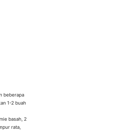
n beberapa
kan 1-2 buah
mie basah, 2
mpur rata,