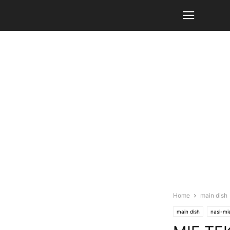
Home
main dish
main dish
nasi-mi