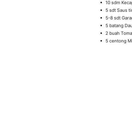
10 sdm Keca
5 sdt Saus t
5-8 sdt Gar
5 batang Dau
2 buah Toma
5 centong M