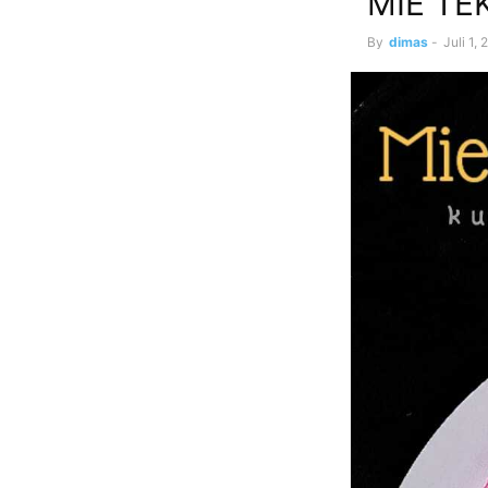
MIE TEK
By
dimas
-
Juli 1,