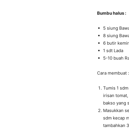
Bumbu halus :
5 siung Baw
8 siung Baw
6 butir kemir
1 sdt Lada
5-10 buah Ra
Cara membuat :
Tumis 1 sdm
irisan tomat
bakso yang su
Masukkan se
sdm kecap ma
tambahkan 3/