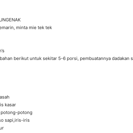
UNGENAK
marin, minta mie tek tek
m’s
ahan berikut untuk sekitar 5-6 porsi, pembuatannya dadakan s
basah
ris kasar
, potong-potong
 sapi,iris-iris
ur