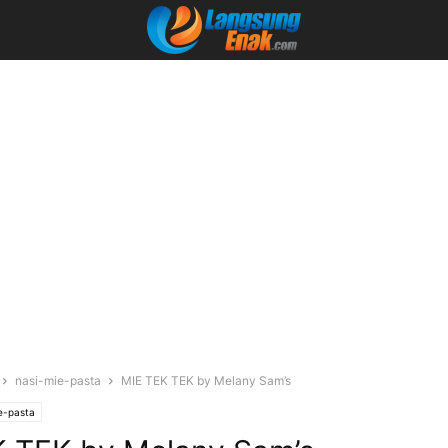
nasi-mie-pasta
MIE TEK TEK by Melany Sam’s
e-pasta