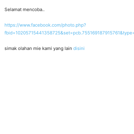
Selamat mencoba..
https://www.facebook.com/photo.php?
fbid=10205715441358725&set=pcb.755169187915761&type=
simak olahan mie kami yang lain
disini