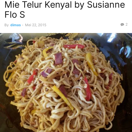
Mie Telur Kenyal by Susianne
Flo S
2
By
dimas
-
Mei 22, 2015