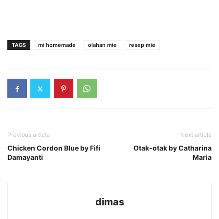
TAGS
mi homemade
olahan mie
resep mie
Previous article
Next article
Chicken Cordon Blue by Fifi
Otak-otak by Catharina
Damayanti
Maria
dimas