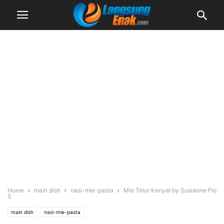
Home
main dish
nasi-mie-pasta
Mie Telur Kenyal by Susianne Flo
S
main dish
nasi-mie-pasta