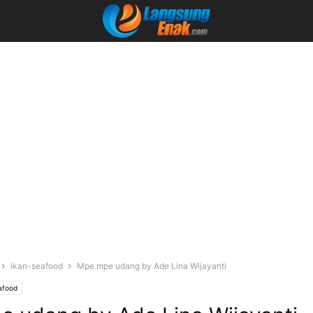
ikan-seafood
Mpe mpe udang by Ade Lina Wijayanti
afood