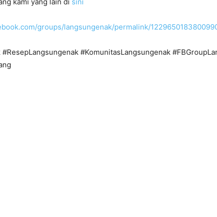
ng kami yang lain di
sini
cebook.com/groups/langsungenak/permalink/122965018380099
 #ResepLangsungenak #KomunitasLangsungenak #FBGroupLa
ang