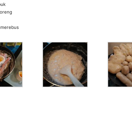
buk
goreng
t merebus