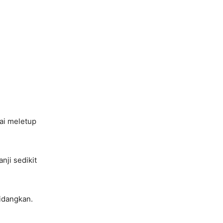
pai meletup
nji sedikit
idangkan.