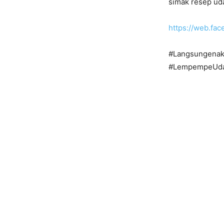
simak resep uda
https://web.fa
#Langsungenak
#LempempeUd