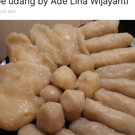
 udang by Ade Lina Wijayanti
s 27, 2017