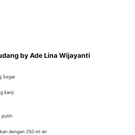
dang by Ade Lina Wijayanti
g Segar
g kanji
 putih
utkan dengan 250 ml air