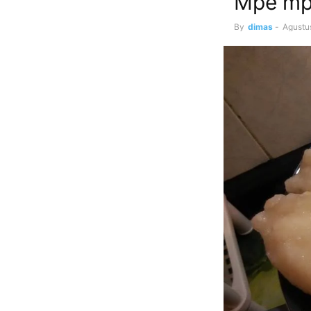
Mpe mpe
By
dimas
-
Agustu