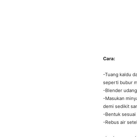
Cara:
-Tuang kaldu da
seperti bubur m
-Blender udang 
-Masukan minyak
demi sedikit sa
-Bentuk sesuai 
-Rebus air set