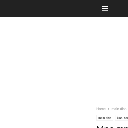
Home
main dish
main dish
ikan-se