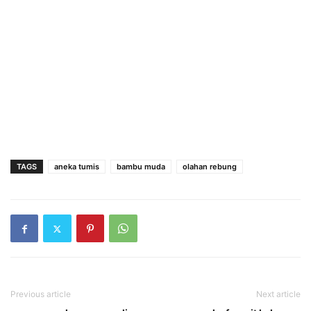
TAGS
aneka tumis
bambu muda
olahan rebung
Previous article
Next article