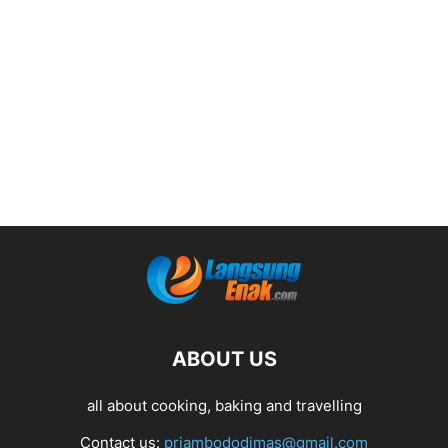
ABOUT US
all about cooking, baking and travelling
Contact us:
priambododimas@gmail.com