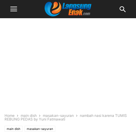
Home
main dish
masakan-sayuran
nambah nasi karena TUMIS
REBUNG PEDAS by Yuni Fatmawati
main dish
masakan-sayuran