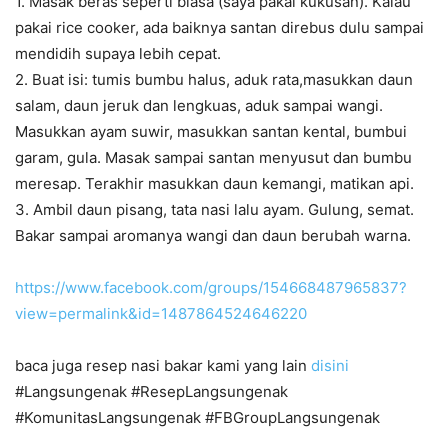
1. Masak beras seperti biasa (saya pakai kukusan). Kalau
pakai rice cooker, ada baiknya santan direbus dulu sampai
mendidih supaya lebih cepat.
2. Buat isi: tumis bumbu halus, aduk rata,masukkan daun
salam, daun jeruk dan lengkuas, aduk sampai wangi.
Masukkan ayam suwir, masukkan santan kental, bumbui
garam, gula. Masak sampai santan menyusut dan bumbu
meresap. Terakhir masukkan daun kemangi, matikan api.
3. Ambil daun pisang, tata nasi lalu ayam. Gulung, semat.
Bakar sampai aromanya wangi dan daun berubah warna.
https://www.facebook.com/groups/154668487965837?
view=permalink&id=1487864524646220
baca juga resep nasi bakar kami yang lain
disini
#Langsungenak #ResepLangsungenak
#KomunitasLangsungenak #FBGroupLangsungenak