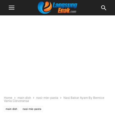
Home
main dish
nasi-mie-pasta
Nasi Bakar Ayam By Bernice
Vania Cleveransa
main dish
nasi-mie-pasta