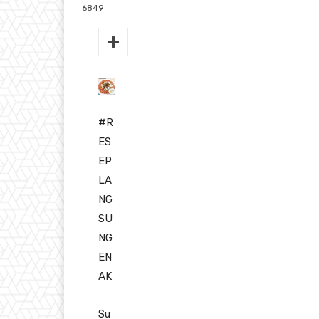
6849
#R
ES
EP
LA
NG
SU
NG
EN
AK
Su