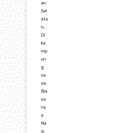
an
Sel
ata
n,
Di
ka
mp
un
g
sa
ya,
Bia
sa
ny
a
Na
si