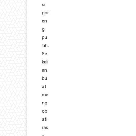
si
gor
en
g
pu
tih,
Se
kali
an
bu
at
me
ng
ob
ati
ras
a