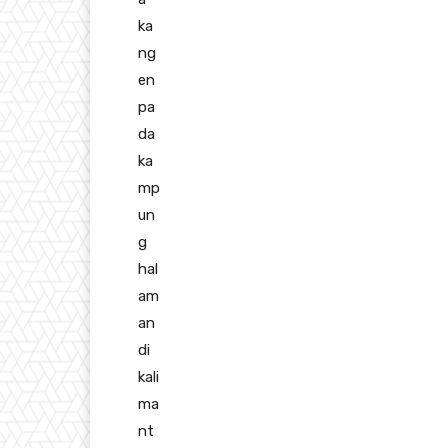
ka
ng
en
pa
da
ka
mp
un
g
hal
am
an
di
kali
ma
nt