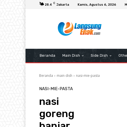
C
28.4
Jakarta
Kamis, Agustus 6, 2026
M
Beranda
Main Dish
Side Dish
Othe
Beranda
main dish
nasi-mie-pasta
NASI-MIE-PASTA
nasi
goreng
banjar