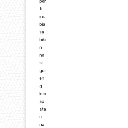
per
ti
ini,
bia
sa
biki
n
na
si
gor
en
g
kec
ap
ata
u
na