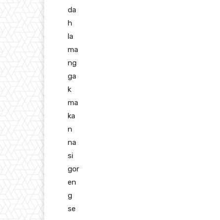
da
h
la
ma
ng
ga
k
ma
ka
n
na
si
gor
en
g
se