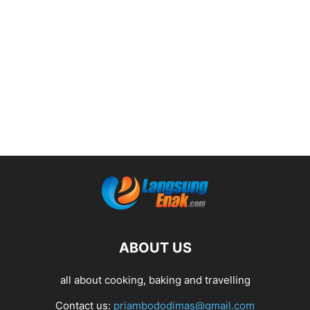
ABOUT US
all about cooking, baking and travelling
Contact us:
priambododimas@gmail.com