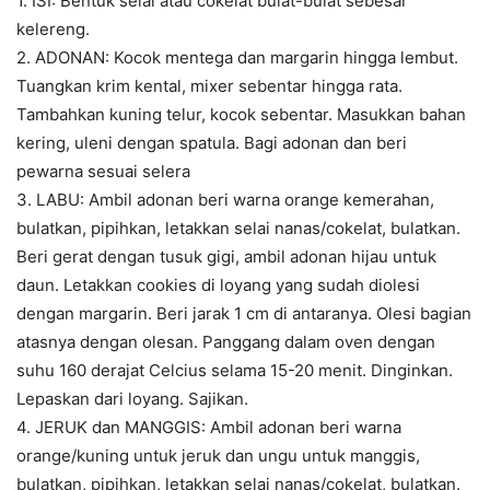
1. ISI: Bentuk selai atau cokelat bulat-bulat sebesar
kelereng.
2. ADONAN: Kocok mentega dan margarin hingga lembut.
Tuangkan krim kental, mixer sebentar hingga rata.
Tambahkan kuning telur, kocok sebentar. Masukkan bahan
kering, uleni dengan spatula. Bagi adonan dan beri
pewarna sesuai selera
3. LABU: Ambil adonan beri warna orange kemerahan,
bulatkan, pipihkan, letakkan selai nanas/cokelat, bulatkan.
Beri gerat dengan tusuk gigi, ambil adonan hijau untuk
daun. Letakkan cookies di loyang yang sudah diolesi
dengan margarin. Beri jarak 1 cm di antaranya. Olesi bagian
atasnya dengan olesan. Panggang dalam oven dengan
suhu 160 derajat Celcius selama 15-20 menit. Dinginkan.
Lepaskan dari loyang. Sajikan.
4. JERUK dan MANGGIS: Ambil adonan beri warna
orange/kuning untuk jeruk dan ungu untuk manggis,
bulatkan, pipihkan, letakkan selai nanas/cokelat, bulatkan.