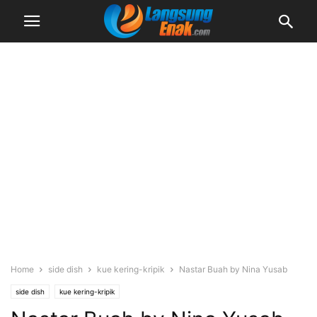
Home
side dish
kue kering-kripik
Nastar Buah by Nina Yusab
side dish
kue kering-kripik