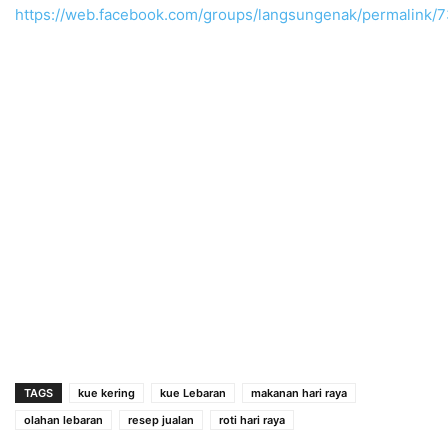
https://web.facebook.com/groups/langsungenak/permalink
TAGS
kue kering
kue Lebaran
makanan hari raya
olahan lebaran
resep jualan
roti hari raya