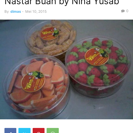
Nastar Buah by Nina Yusab
0
By
dimas
-
Mei 10, 2015